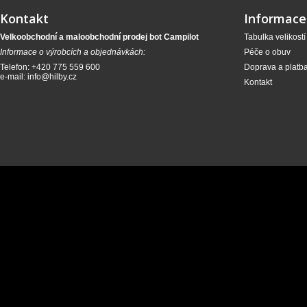
Kontakt
Informace
Velkoobchodní a maloobchodní prodej bot Campilot
Tabulka velikostí
Informace o výrobcích a objednávkách:
Péče o obuv
Telefon: +420 775 559 600
Doprava a platb
e-mail:
info@hilby.cz
Kontakt