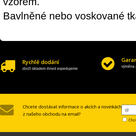
vzorem.
Bavlněné nebo voskované tk
Garan
Rychlé dodání
výměna z
zboží skladem ihned expedujeme
Chcete dostávat informace o akcích a novinkách
z našeho obchodu na email?
Chci