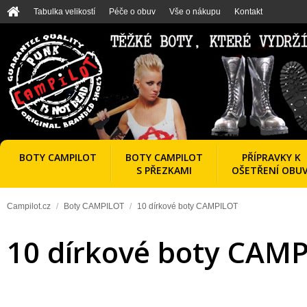
Tabulka velikostí
Péče o obuv
Vše o nákupu
Kontakt
BOTY CAMPILOT
BOTY CAMPILOT
PŘÍPRAVKY K
S PŘEZKAMI
OŠETŘENÍ OBUV
Campilot.cz
/
Boty CAMPILOT
/
10 dírkové boty CAMPILOT
10 dírkové boty CAMP